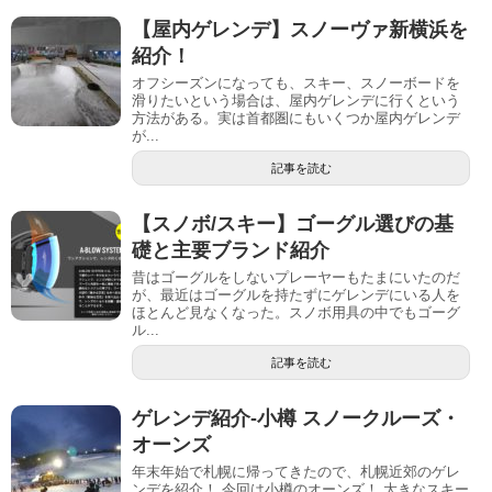
【屋内ゲレンデ】スノーヴァ新横浜を
紹介！
オフシーズンになっても、スキー、スノーボードを
滑りたいという場合は、屋内ゲレンデに行くという
方法がある。実は首都圏にもいくつか屋内ゲレンデ
が...
記事を読む
【スノボ/スキー】ゴーグル選びの基
礎と主要ブランド紹介
昔はゴーグルをしないプレーヤーもたまにいたのだ
が、最近はゴーグルを持たずにゲレンデにいる人を
ほとんど見なくなった。スノボ用具の中でもゴーグ
ル...
記事を読む
ゲレンデ紹介-小樽 スノークルーズ・
オーンズ
年末年始で札幌に帰ってきたので、札幌近郊のゲレ
ンデを紹介！ 今回は小樽のオーンズ！ 大きなスキー