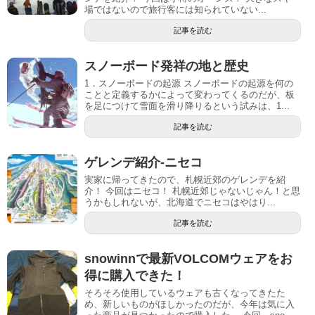
場ではないので旅行客には知られていない...
記事を読む
スノーボード発祥の地と歴史
1．スノーボードの起源 スノーボードの起源を何の
ことと定義するかによって変わってくるのだが、板
を足につけて雪面を滑り降りるという試みは、1...
記事を読む
ゲレンデ紹介-ニセコ
実家に帰ってきたので、札幌近郊のゲレンデを紹
介！ 今回はニセコ！ 札幌近郊じゃないじゃん！と思
うかもしれないが、北海道でニセコはやはり...
記事を読む
snowinnで最新VOLCOMウェアをお
得に購入できた！
そろそろ使用しているウェアも古くなってきたた
め、新しいものがほしかったのだが、今年は気に入