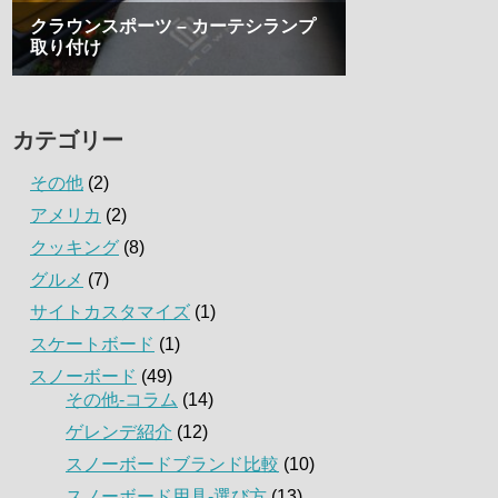
カテゴリー
その他
(2)
アメリカ
(2)
クッキング
(8)
グルメ
(7)
サイトカスタマイズ
(1)
スケートボード
(1)
スノーボード
(49)
その他-コラム
(14)
ゲレンデ紹介
(12)
スノーボードブランド比較
(10)
スノーボード用具-選び方
(13)