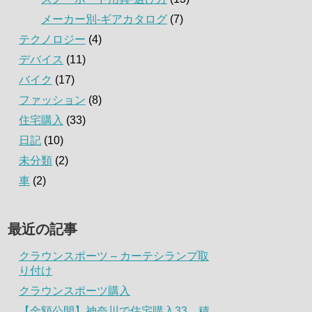
メーカー別-ギアカタログ
(7)
テクノロジー
(4)
デバイス
(11)
バイク
(17)
ファッション
(8)
住宅購入
(33)
日記
(10)
未分類
(2)
車
(2)
最近の記事
クラウンスポーツ – カーテシランプ取
り付け
クラウンスポーツ購入
【金額公開】神奈川で住宅購入33．積