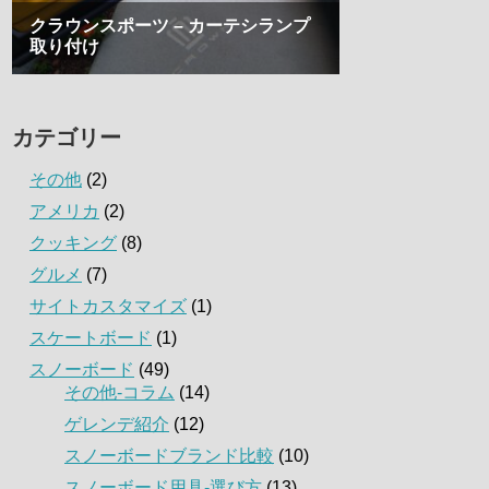
カテゴリー
その他
(2)
アメリカ
(2)
クッキング
(8)
グルメ
(7)
サイトカスタマイズ
(1)
スケートボード
(1)
スノーボード
(49)
その他-コラム
(14)
ゲレンデ紹介
(12)
スノーボードブランド比較
(10)
スノーボード用具-選び方
(13)