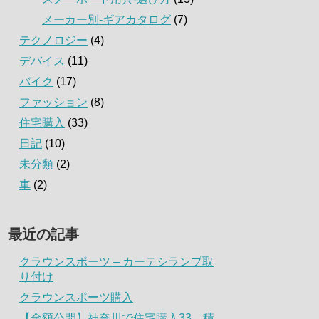
メーカー別-ギアカタログ
(7)
テクノロジー
(4)
デバイス
(11)
バイク
(17)
ファッション
(8)
住宅購入
(33)
日記
(10)
未分類
(2)
車
(2)
最近の記事
クラウンスポーツ – カーテシランプ取
り付け
クラウンスポーツ購入
【金額公開】神奈川で住宅購入33．積