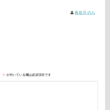
長谷川 のら
。
※
が付いている欄は必須項目です