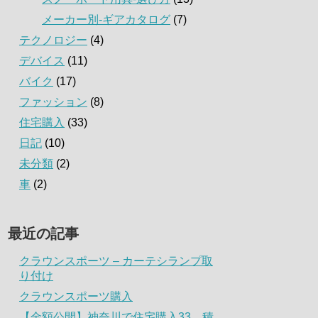
メーカー別-ギアカタログ
(7)
テクノロジー
(4)
デバイス
(11)
バイク
(17)
ファッション
(8)
住宅購入
(33)
日記
(10)
未分類
(2)
車
(2)
最近の記事
クラウンスポーツ – カーテシランプ取
り付け
クラウンスポーツ購入
【金額公開】神奈川で住宅購入33．積