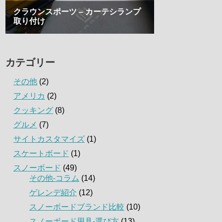
カテゴリー
その他
(2)
アメリカ
(2)
クッキング
(8)
グルメ
(7)
サイトカスタマイズ
(1)
スケートボード
(1)
スノーボード
(49)
その他-コラム
(14)
ゲレンデ紹介
(12)
スノーボードブランド比較
(10)
スノーボード用具-選び方
(13)