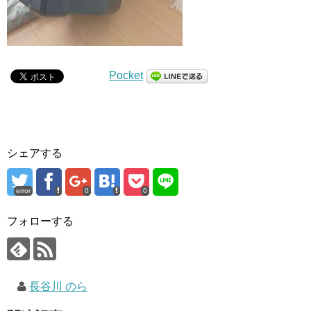
Pocket
シェアする
error
0
0
フォローする
長谷川 のら