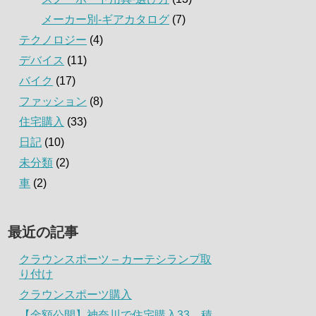
メーカー別-ギアカタログ
(7)
テクノロジー
(4)
デバイス
(11)
バイク
(17)
ファッション
(8)
住宅購入
(33)
日記
(10)
未分類
(2)
車
(2)
最近の記事
クラウンスポーツ – カーテシランプ取
り付け
クラウンスポーツ購入
【金額公開】神奈川で住宅購入33．積