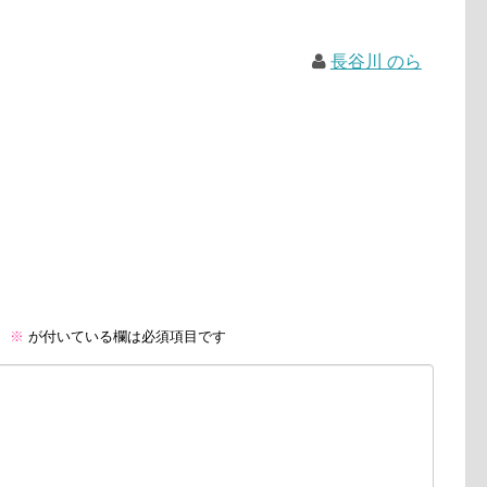
長谷川 のら
。
※
が付いている欄は必須項目です