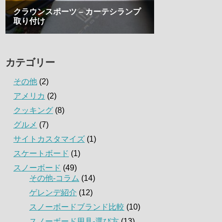
カテゴリー
その他
(2)
アメリカ
(2)
クッキング
(8)
グルメ
(7)
サイトカスタマイズ
(1)
スケートボード
(1)
スノーボード
(49)
その他-コラム
(14)
ゲレンデ紹介
(12)
スノーボードブランド比較
(10)
スノーボード用具-選び方
(13)