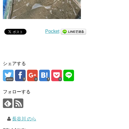
Pocket
シェアする
error
0
0
フォローする
長谷川 のら