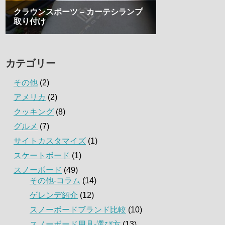
カテゴリー
その他
(2)
アメリカ
(2)
クッキング
(8)
グルメ
(7)
サイトカスタマイズ
(1)
スケートボード
(1)
スノーボード
(49)
その他-コラム
(14)
ゲレンデ紹介
(12)
スノーボードブランド比較
(10)
スノーボード用具-選び方
(13)