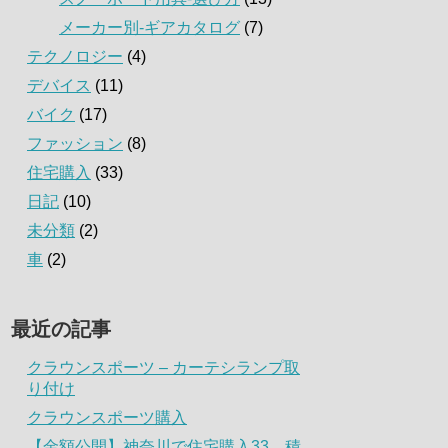
メーカー別-ギアカタログ
(7)
テクノロジー
(4)
デバイス
(11)
バイク
(17)
ファッション
(8)
住宅購入
(33)
日記
(10)
未分類
(2)
車
(2)
最近の記事
クラウンスポーツ – カーテシランプ取
り付け
クラウンスポーツ購入
【金額公開】神奈川で住宅購入33．積