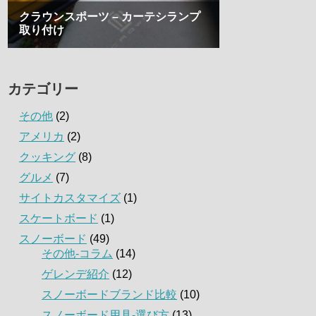
カテゴリー
その他
(2)
アメリカ
(2)
クッキング
(8)
グルメ
(7)
サイトカスタマイズ
(1)
スケートボード
(1)
スノーボード
(49)
その他-コラム
(14)
ゲレンデ紹介
(12)
スノーボードブランド比較
(10)
スノーボード用具-選び方
(13)