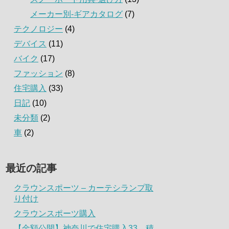
メーカー別-ギアカタログ
(7)
テクノロジー
(4)
デバイス
(11)
バイク
(17)
ファッション
(8)
住宅購入
(33)
日記
(10)
未分類
(2)
車
(2)
最近の記事
クラウンスポーツ – カーテシランプ取
り付け
クラウンスポーツ購入
【金額公開】神奈川で住宅購入33．積