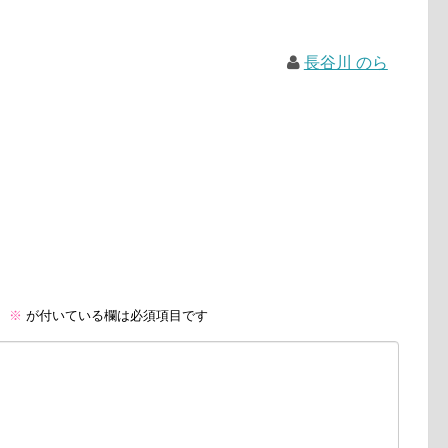
長谷川 のら
。
※
が付いている欄は必須項目です